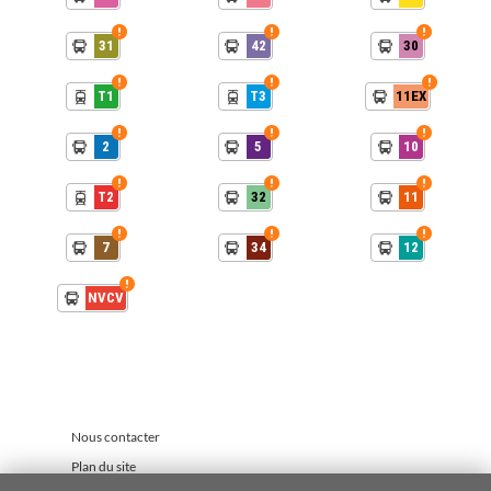
31
42
30
T1
T3
11EX
2
5
10
T2
32
11
7
34
12
NVCV
Nous contacter
Plan du site