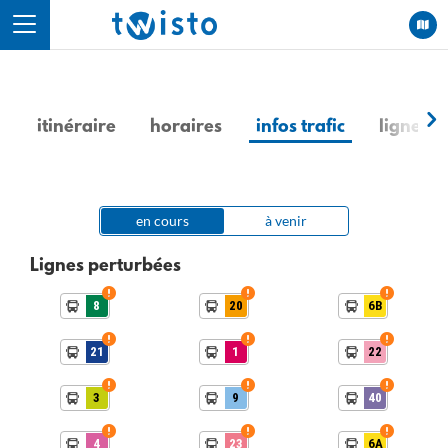
Panneau de gestion des cookies
itinéraire
horaires
infos trafic
lignes e
en cours
à venir
Lignes perturbées
8
20
6B
21
1
22
3
9
40
4
23
6A